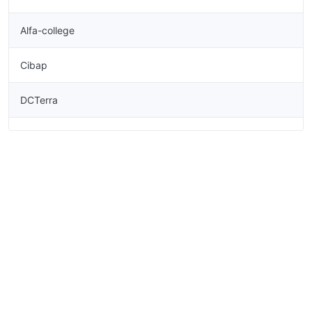
Alfa-college
Cibap
DCTerra
De Rooi Pannen
Firda
Gilde Opleidingen
Horizon College
Koning Willem I College
Landstede