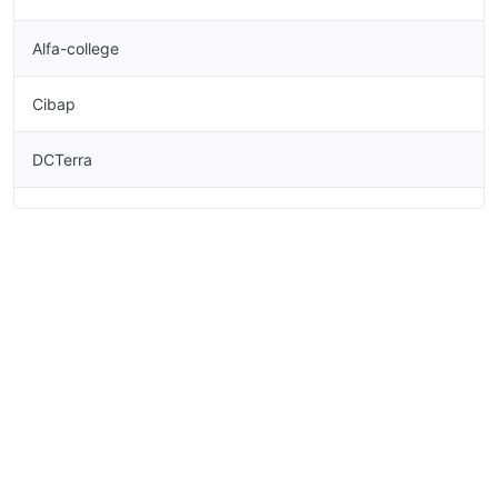
Alfa-college
Cibap
DCTerra
De Rooi Pannen
Firda
Gilde Opleidingen
Horizon College
Koning Willem I College
Landstede