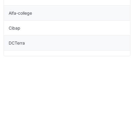
Alfa-college
Cibap
DCTerra
De Rooi Pannen
Firda
Gilde Opleidingen
Horizon College
Koning Willem I College
Landstede