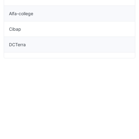
Alfa-college
Cibap
DCTerra
De Rooi Pannen
Firda
Gilde Opleidingen
Horizon College
Koning Willem I College
Landstede